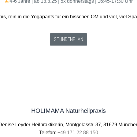
4-6 Jahre | ab 13.3.25 | 5x donnerstags | 16:45-17:30 Uhr
s, rein in die Yogapants für ein bisschen OM und viel, viel Sp
STUNDENPLAN
HOLIMAMA Naturheilpraxis
Denise Leyder Heilpraktikerin, Montgelasstr. 37, 81679 Münche
Telefon:
+49 171 22 88 150